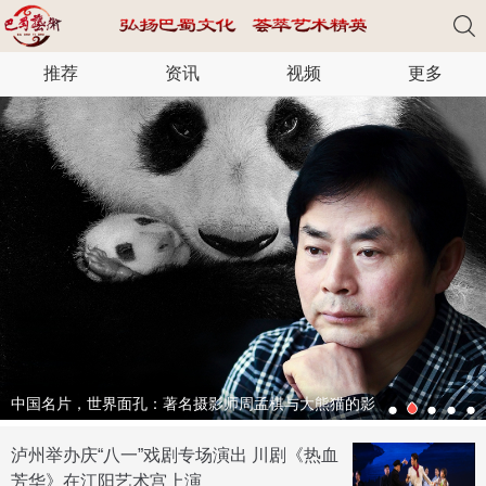
推荐
资讯
视频
更多
中国名片，世界面孔：著名摄影师周孟棋与大熊猫的影
像情缘
泸州举办庆“八一”戏剧专场演出 川剧《热血
芳华》在江阳艺术宫上演