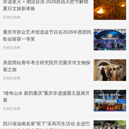
非遗星火 + 潮流音浪 2026西昌火把节解锁
夏日文旅新体验
亞洲文旅網
重庆市群众艺术馆选送节目在2026年西部民
歌会斩获一等奖
巴蜀艺术网
美团黑钻青年考古研究院开启重庆市文物探
索之旅
巴蜀艺术网
“雄奇山水 新韵重庆”重庆非遗援疆主题展开
展
巴蜀艺术网
四川省油画名家“双下”采风写生活动 走进巴