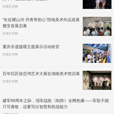
巴蜀艺术网
“长征耀山河·丹青寄初心”四地美术作品巡展
雅安首展启幕
巴蜀艺术网
重庆非遗援疆主题展示活动收官
巴蜀艺术网
百年巨匠徐悲鸿艺术大展在湖南美术馆启幕
巴蜀艺术网
建军99周年之际，强军战歌《制胜》全网热播——军歌不能
只写勇敢，还要写出智慧和胜战能力