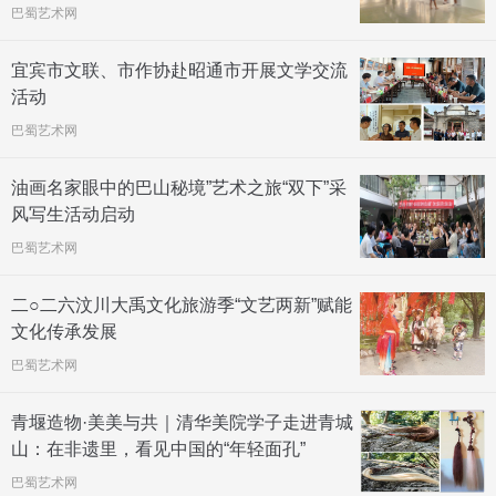
巴蜀艺术网
宜宾市文联、市作协赴昭通市开展文学交流
活动
巴蜀艺术网
油画名家眼中的巴山秘境”艺术之旅“双下”采
风写生活动启动
巴蜀艺术网
二○二六汶川大禹文化旅游季“文艺两新”赋能
文化传承发展
巴蜀艺术网
青堰造物·美美与共｜清华美院学子走进青城
山：在非遗里，看见中国的“年轻面孔”
巴蜀艺术网