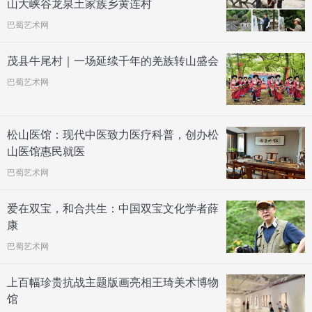
山大峡谷龙泉土家族乡黄连村
巴蜀艺术网
茂县牛尾村｜一场延续千年的羌族转山盛会
巴蜀艺术网
松山医馆：现代中医致力医疗科普，创办松
山医馆惠民就医
巴蜀艺术网
爱在双宝，和合共生：中国双宝文化学者薛
康
巴蜀艺术网
上百幅珍贵抗战主题版画亮相王琦美术博物
馆