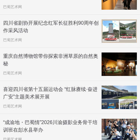
巴蜀艺术网
四川省剧协开展纪念红军长征胜利90周年创
作采风活动
巴蜀艺术网
重庆自然博物馆带你探索非洲草原的自然奥
秘
巴蜀艺术网
喜迎四川省第十五届运动会 “红脉赓续·奋进
广安”主题美术展开展
巴蜀艺术网
“成渝地・巴蜀情”2026川渝摄影业务骨干培
训班在彭水县举办
巴蜀艺术网