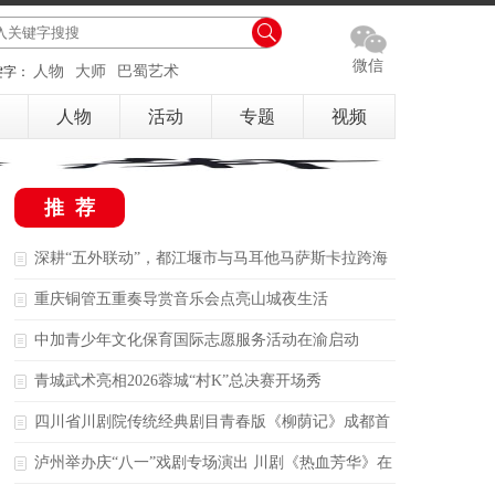
微信
人物
大师
巴蜀艺术
键字：
人物
活动
专题
视频
推荐
深耕“五外联动”，都江堰市与马耳他马萨斯卡拉跨海
结缘
重庆铜管五重奏导赏音乐会点亮山城夜生活
中加青少年文化保育国际志愿服务活动在渝启动
青城武术亮相2026蓉城“村K”总决赛开场秀
四川省川剧院传统经典剧目青春版《柳荫记》成都首
演
泸州举办庆“八一”戏剧专场演出 川剧《热血芳华》在