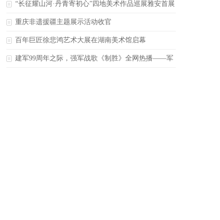
江阳艺术宫上演
“长征耀山河·丹青寄初心”四地美术作品巡展雅安首展
启幕
重庆非遗援疆主题展示活动收官
百年巨匠徐悲鸿艺术大展在湖南美术馆启幕
建军99周年之际，强军战歌《制胜》全网热播——军
歌不能只写勇敢，还要写出智慧和胜战能力