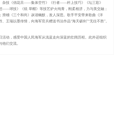
。杂技《俏花旦——集体空竹》《行者——杆上技巧》《坛三彩》
想——球技》《炫·草帽》等技艺炉火纯青，刚柔相济，力与美交融；
；滑稽《三个和尚》诙谐幽默，发人深思。歌手平安带来歌曲《洋
、王瑞以墨传情，向海军官兵赠送书法作品“海天砺剑”“无往不胜”。
日活动，感受中国人民海军从浅蓝走向深蓝的壮阔历程。此外还组织
与他们交流。