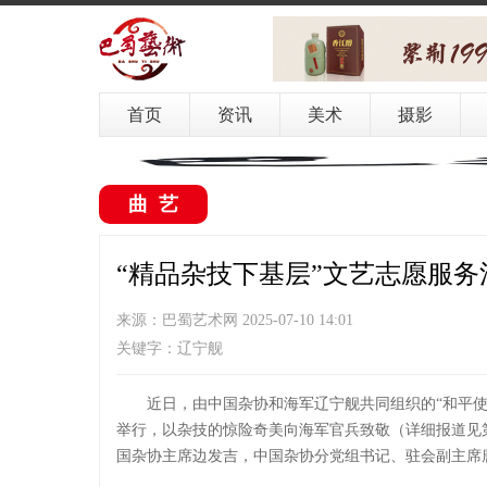
首页
资讯
美术
摄影
曲艺
“精品杂技下基层”文艺志愿服
来源：巴蜀艺术网 2025-07-10 14:01
关键字：辽宁舰
近日，由中国杂协和海军辽宁舰共同组织的“和平使
举行，以杂技的惊险奇美向海军官兵致敬（详细报道见
国杂协主席边发吉，中国杂协分党组书记、驻会副主席