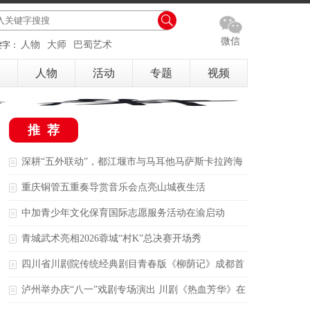
微信
人物
大师
巴蜀艺术
键字：
人物
活动
专题
视频
推荐
深耕“五外联动”，都江堰市与马耳他马萨斯卡拉跨海
结缘
重庆铜管五重奏导赏音乐会点亮山城夜生活
中加青少年文化保育国际志愿服务活动在渝启动
青城武术亮相2026蓉城“村K”总决赛开场秀
四川省川剧院传统经典剧目青春版《柳荫记》成都首
演
泸州举办庆“八一”戏剧专场演出 川剧《热血芳华》在